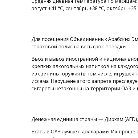
Средняя дневная температура по месяцам: ян
август +41 °C, сентябрь +38 °C, октябрь +35 
Для посещения Объединенных Арабских Эм
страховой полис на весь срок поездки.
Ввоз и вывоз иностранной и национальной 
крепких алкогольных напитков на каждог
из свинины, оружия (в том числе, игруше
ислама. Нарушене этого запрета преследу
сигареты незаконны на территории ОАЭ и 
Денежная единица страны — Дирхам (AED), в 
Ехать в ОАЭ лучше с долларами. Их проще 