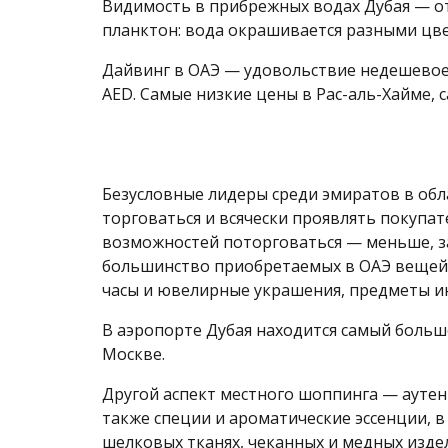
Видимость в прибрежных водах Дубая — от 
планктон: вода окрашивается разными цве
Дайвинг в ОАЭ — удовольствие недешевое. 
AED. Самые низкие цены в Рас-аль-Хайме, 
Безусловные лидеры среди эмиратов в обл
торговаться и всячески проявлять покупа
возможностей поторговаться — меньше, з
большинство приобретаемых в ОАЭ вещей —
часы и ювелирные украшения, предметы ин
В аэропорте Дубая находится самый больш
Москве.
Другой аспект местного шоппинга — аутен
также специи и ароматические эссенции, 
шелковых тканях, чеканных и медных издел