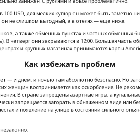
ь сильно занижен. С рублями и вовсе проблематично.
 100 USD, для мелких купюр он может быть заметно ниж
 он не слишком выгодный, а в отелях — еще ниже.
ов, а также обменных пунктах и частных обменных бюро
 В четверг они закрываются в 12:00. Большая часть обм
 центрах и крупных магазинах принимаются карты American
Как избежать проблем
ет — и днем, и ночью там абсолютно безопасно. Но зато
их женщин воспринимается как оскорбление. Не реком
ачения. В стране запрещены азартные игры, а купальны
ически запрещается загорать в обнаженном виде или бе
естах и появление на улице в состоянии сильного опья
 незаконно.