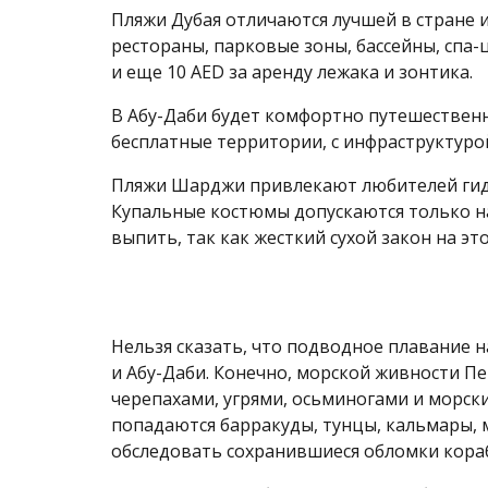
Пляжи Дубая отличаются лучшей в стране 
рестораны, парковые зоны, бассейны, спа-
и еще 10 AED за аренду лежака и зонтика.
В Абу-Даби будет комфортно путешественни
бесплатные территории, с инфраструктурой
Пляжи Шарджи привлекают любителей гидр
Купальные костюмы допускаются только на
выпить, так как жесткий сухой закон на эт
Нельзя сказать, что подводное плавание 
и Абу-Даби. Конечно, морской живности П
черепахами, угрями, осьминогами и морск
попадаются барракуды, тунцы, кальмары, м
обследовать сохранившиеся обломки кораб