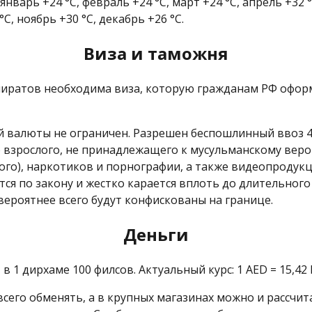
варь +24 °C, февраль +24 °C, март +24 °C, апрель +32 °C
°C, ноябрь +30 °C, декабрь +26 °C.
Виза и таможня
иратов необходима виза, которую гражданам РФ оформл
валюты не ограничен. Разрешен беспошлинный ввоз 400 
о взрослого, не принадлежащего к мусульманскому вер
чного), наркотиков и порнографии, а также видеопроду
ется по закону и жестко карается вплоть до длительно
вероятнее всего будут конфискованы на границе.
Деньги
1 дирхаме 100 филсов. Актуальный курс: 1 AED = 15,42 RU
всего обменять, а в крупных магазинах можно и рассчит