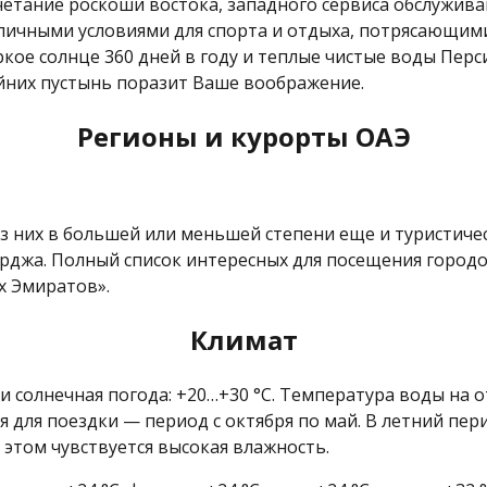
четание роскоши востока, западного сервиса обслуживан
личными условиями для спорта и отдыха, потрясающим
ркое солнце 360 дней в году и теплые чистые воды Перс
йних пустынь поразит Ваше воображение.
Регионы и курорты ОАЭ
 них в большей или меньшей степени еще и туристическ
рджа. Полный список интересных для посещения город
х Эмиратов».
Климат
я и солнечная погода: +20…+30 °C. Температура воды на
я для поездки — период с октября по май. В летний пери
 этом чувствуется высокая влажность.