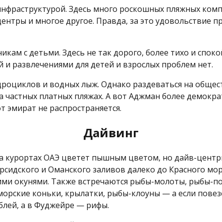
инфраструктурой. Здесь много роскошных пляжных комп
центры и многое другое. Правда, за это удовольствие п
кам с детьми. Здесь не так дорого, более тихо и спок
 и развлечениями для детей и взрослых проблем нет.
оциклов и водных лыж. Однако раздеваться на общест
 частных платных пляжах. А вот Аджман более демократ
от эмират не распространяется.
Дайвинг
на курортах ОАЭ цветет пышным цветом, но дайв-центр
ерсидского и Оманского заливов далеко до Красного мо
ими окунями. Также встречаются рыбы-молоты, рыбы-по
орские коньки, крылатки, рыбы-клоуны — а если повезе
лей, а в Фуджейре — рифы.