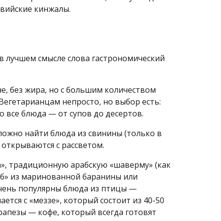
вийские кинжалы.
ь в лучшем смысле слова гастрономический
не, без жира, но с большим количеством
Вегетарианцам непросто, но выбор есть:
о все блюда — от супов до десертов.
сложно найти блюда из свинины (только в
 открываются с рассветом.
ка», традиционную арабскую «шаверму» (как
баб» из маринованной баранины или
Очень популярны блюда из птицы —
ется с «меззе», который состоит из 40-50
трапезы — кофе, который всегда готовят