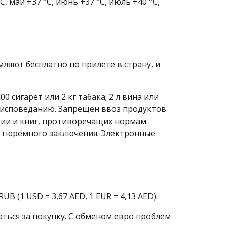
, май +37 °C, июнь +37 °C, июль +40 °C,
яют бесплатно по прилете в страну, и
сигарет или 2 кг табака; 2 л вина или
оисповеданию. Запрещен ввоз продуктов
кции и книг, противоречащих нормам
го тюремного заключения. Электронные
B (1 USD = 3,67 AED, 1 EUR = 4,13 AED).
аться за покупку. С обменом евро проблем