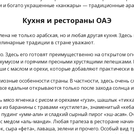
и и богато украшенные «ханжары» — традиционные ара
Кухня и рестораны ОАЭ
ена не только арабская, но и любая другая кухня. Здес
улинарные традиции в стране уважают.
со. Здесь его готовят преимущественно на открытом ог
 хумусом и горячими пресными хрустящими лепешками. 
ши с маслом и орехи, которые добавляют практически в
гиозные особенности страны. В частности, здесь очень 
все едальни открываются только после захода солнца и
 мясо ягненка с рисом и орехами «гузи», шашлык «тик
ты из баранины с травами «кустилета», знаменитый «ке
 пудинг «умм-али» и сладкий сырный пирог «эш-асая». 
с медом «аль-манди». Любая трапеза в ресторане начина
, сыра «фета», лаваша, зелени и прочего. Особый вид 