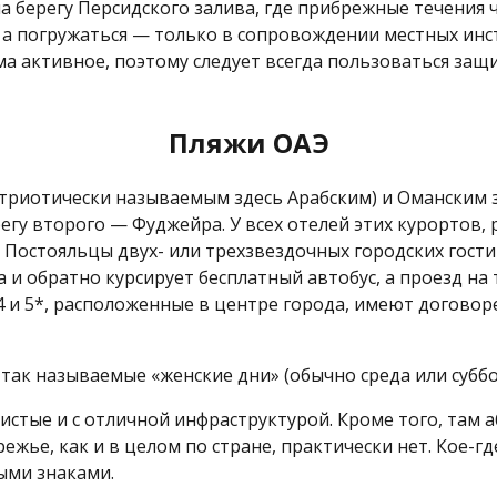
 берегу Персидского залива, где прибрежные течения 
 а погружаться — только в сопровождении местных инс
а активное, поэтому следует всегда пользоваться защ
Пляжи ОАЭ
риотически называемым здесь Арабским) и Оманским з
регу второго — Фуджейра. У всех отелей этих курортов
. Постояльцы двух- или трехзвездочных городских гост
 и обратно курсирует бесплатный автобус, а проезд на 
 4 и 5*, расположенные в центре города, имеют договор
так называемые «женские дни» (обычно среда или суббо
истые и с отличной инфраструктурой. Кроме того, там 
жье, как и в целом по стране, практически нет. Кое-гд
ыми знаками.