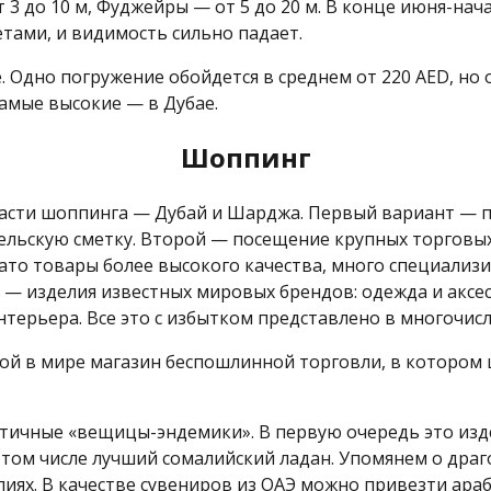
3 до 10 м, Фуджейры — от 5 до 20 м. В конце июня-на
тами, и видимость сильно падает.
Одно погружение обойдется в среднем от 220 AED, но 
самые высокие — в Дубае.
Шоппинг
асти шоппинга — Дубай и Шарджа. Первый вариант — по
тельскую сметку. Второй — посещение крупных торговых
ато товары более высокого качества, много специализ
 изделия известных мировых брендов: одежда и аксес
терьера. Все это с избытком представлено в многочис
ой в мире магазин беспошлинной торговли, в котором ц
тичные «вещицы-эндемики». В первую очередь это издел
в том числе лучший сомалийский ладан. Упомянем о дра
иях. В качестве сувениров из ОАЭ можно привезти ара