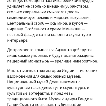
легенде, помещена частичка реликвий Будды,
удивляет не столько внешним убранством,
сколько сакральным смыслом: цоколь
символизирует землю и мирские искушения,
центральный столб — ось мира, а купол —
нирвану. Особенности храма Минакши —
пестрый фасад и сотни колонн и скульптур в
интерьере.
До храмового комплекса Аджанта доберутся
лишь самые упорные, и будут вознаграждены:
пещерный монастырь — зрелище невероятное.
Многотысячелетняя история Индии — источник
вдохновения для самых разных музеев.
Национальный музей Дели знакомит с
культурным наследием: тут и скульптуры, и
культовые артефакты, и предметы
традиционного быта. Музеи Индиры Ганди и
Ганди Смирти посвящают в биографии