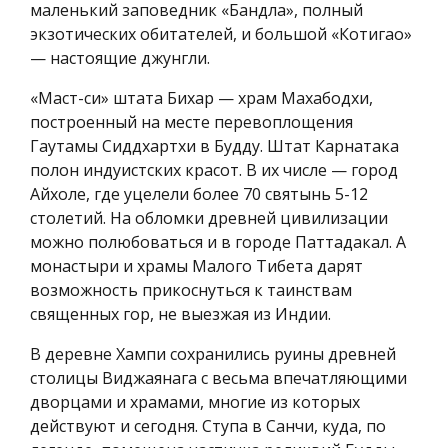
маленький заповедник «Бандла», полный
экзотических обитателей, и большой «Котигао»
— настоящие джунгли.
«Маст-си» штата Бихар — храм Махабодхи,
построенный на месте перевоплощения
Гаутамы Сиддхартхи в Будду. Штат Карнатака
полон индуистских красот. В их числе — город
Айхоле, где уцелели более 70 святынь 5-12
столетий. На обломки древней цивилизации
можно полюбоваться и в городе Паттадакал. А
монастыри и храмы Малого Тибета дарят
возможность прикоснуться к таинствам
священных гор, не выезжая из Индии.
В деревне Хампи сохранились руины древней
столицы Виджаянага с весьма впечатляющими
дворцами и храмами, многие из которых
действуют и сегодня. Ступа в Санчи, куда, по